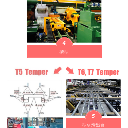
4
擠型
5
型材滑出台