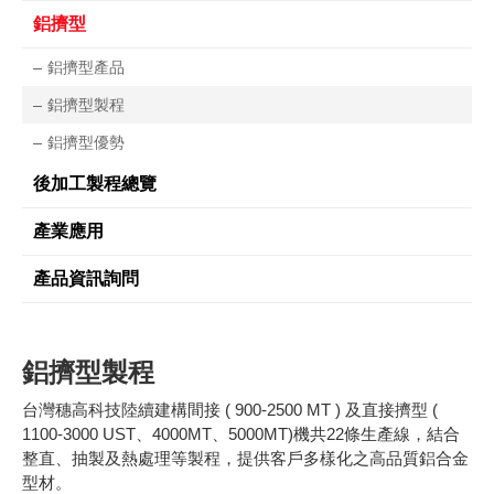
鋁擠型
鋁擠型產品
鋁擠型製程
鋁擠型優勢
後加工製程總覽
產業應用
產品資訊詢問
鋁擠型製程
台灣穗高科技陸續建構間接 ( 900-2500 MT ) 及直接擠型 (
1100-3000 UST、4
000MT
、5000MT)機共22條生產線，結合
整直、抽製及熱處理等製程，提供客戶多樣化之高品質鋁合金
型材。