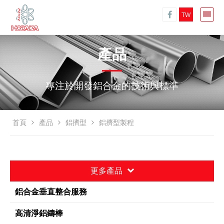
TW
產品
專注於開發鋁合金的技術與標準
首頁
產品
鋁擠型
鋁擠型製程
更多產品
鋁合金垂直整合服務
高清淨鋁鑄棒