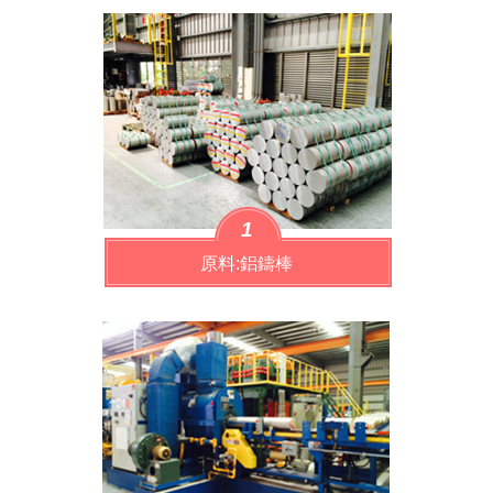
1
原料:鋁鑄棒