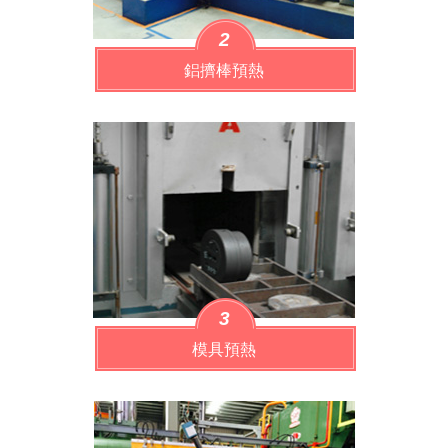
2
鋁擠棒預熱
3
模具預熱