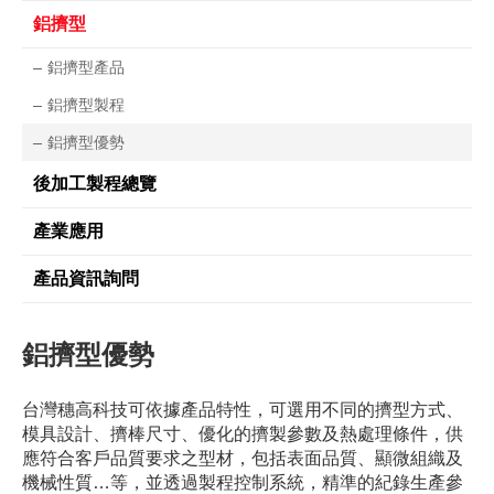
鋁擠型
鋁擠型產品
鋁擠型製程
鋁擠型優勢
後加工製程總覽
產業應用
產品資訊詢問
鋁擠型優勢
台灣穗高科技可依據產品特性，可選用不同的擠型方式、
模具設計、擠棒尺寸、優化的擠製參數及熱處理條件，供
應符合客戶品質要求之型材，包括表面品質、顯微組織及
機械性質…等，並透過製程控制系統，精準的紀錄生產參