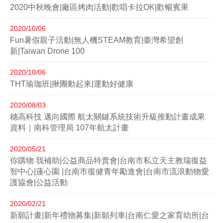
2020中秋晚會|廠區烤肉活動|歡唱卡拉OK|歡暢賓果
2020/10/06
Fun暑假親子活動|無人機STEAM教育|臺灣希望創
新|Taiwan Drone 100
2020/10/06
THT瑜珈班|揪團動起來|運動好健康
2020/08/03
穗高科技 邁向國際 航太關鍵系統技術升級推動計畫成果
資料｜南科管理局 107年航太計畫
2020/05/21
你購物 我補助|公益商品特賣會|台南市私立天主教瑞復益
智中心|蓮心園 |台南市復健青年勵進會|台南市流浪動物愛
護協會|公益活動
2020/02/21
新願計畫|新年禮物募集|新願列車|台南仁愛之家育幼所|台