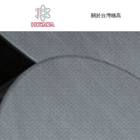
關於台灣穗高