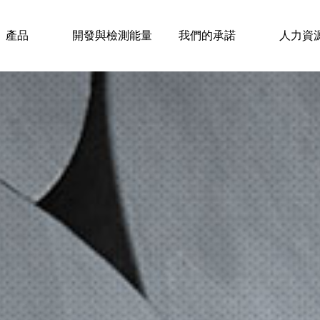
產品
開發與檢測能量
我們的承諾
人力資