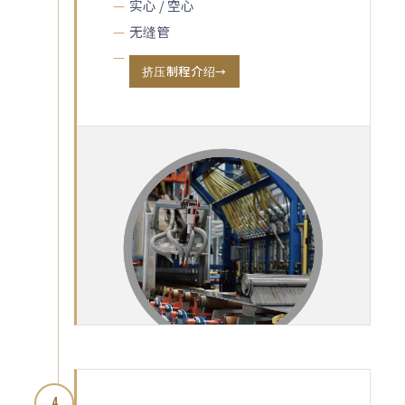
实心 / 空心
无缝管
挤压制程介绍
4