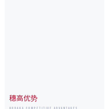
穗高优势
HODAKA COMPETITIVE ADVANTAGES