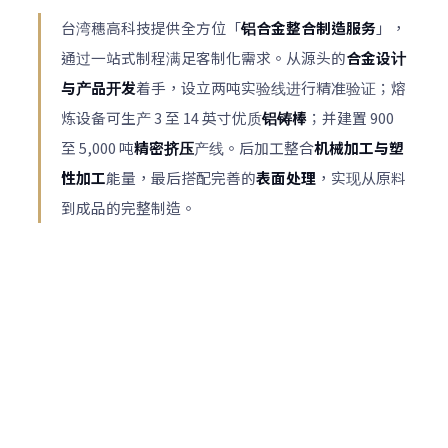
台湾穗高科技提供全方位「
铝合金整合制造服务
」，
通过一站式制程满足客制化需求。从源头的
合金设计
与产品开发
着手，设立两吨实验线进行精准验证；熔
炼设备可生产 3 至 14 英寸优质
铝铸棒
；并建置 900
至 5,000 吨
精密挤压
产线。后加工整合
机械加工与塑
性加工
能量，最后搭配完善的
表面处理
，实现从原料
到成品的完整制造。