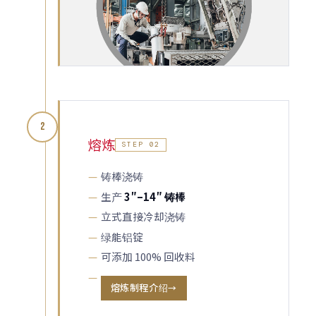
2
熔炼
STEP 02
铸棒浇铸
生产
3″–14″ 铸棒
立式直接冷却浇铸
绿能铝锭
可添加 100% 回收料
熔炼制程介绍