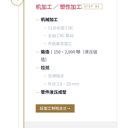
机加工 ／ 塑性加工
STEP 04
机械加工
11米长型 CNC
五轴 CNC 联动
车铣复合加工
鍛造：
150 ~ 2,000 噸（液压锻
造）
拉丝
无焊接点
外径 2.6 ~ 20 mm
管件液压成型
后加工制程总览