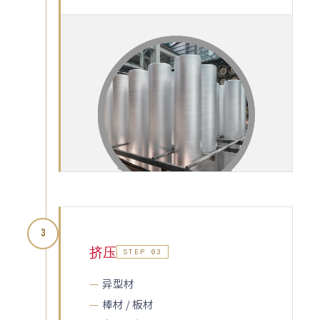
3
挤压
STEP 03
异型材
棒材 / 板材