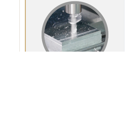
5
表面处理
STEP 05
陽極 / 硬質阳极处理
喷涂
化成皮膜