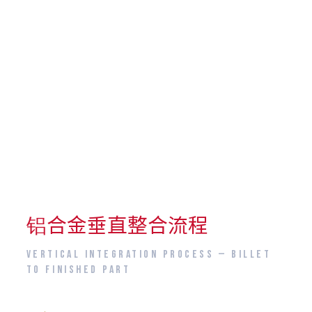
铝合金垂直整合流程
VERTICAL INTEGRATION PROCESS — BILLET
TO FINISHED PART