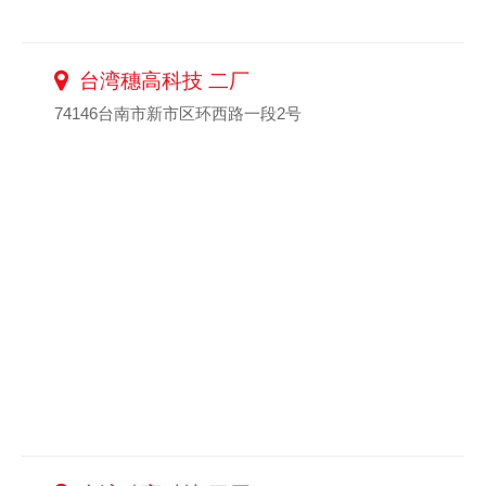
台湾穗高科技 二厂
74146台南市新市区环西路一段2号