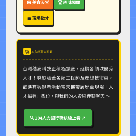
🍔 美食天堂
🏆 趣味闖關
💼 現場徵才
🚀
加入穗高大家庭！
台灣穗高科技正積極擴廠，延攬各領域優秀
人才！職缺涵蓋各類工程師及產線技術員，
歡迎有興趣者活動當天攜帶履歷至現場「人
才招募」攤位，與我們的人資夥伴聊聊天 ～
🔍 104人力銀行職缺線上看 ↗