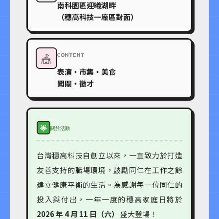
南科園區迎曦湖畔
（穗高科技一廠區對面）
🎪
CONTENT
表演・市集・美食
闖關・徵才
🌟
關於活動
台灣穗高科技自創立以來，一直致力於打造
友善支持的職場環境，鼓勵同仁在工作之餘
建立健康平衡的生活。為感謝每一位同仁的
投入與付出，一年一度的穗高家庭日將於
2026 年 4 月 11 日（六）
盛大登場！