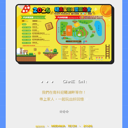
♥ ♥ ♥ GAME ON！
我們在南科迎曦湖畔等你！
帶上家人，一起玩出好回憶
🎉
⭐
⭐
⭐
穗高科技 · HODAKA TECH · 2026