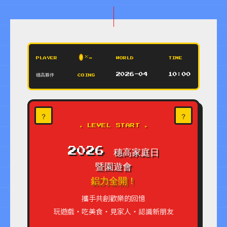
×∞
PLAYER
WORLD
TIME
穗高夥伴
2026-04
10:00
COINS
？
？
★ LEVEL START ★
2026 穗高家庭日
暨園遊會
鋁力全開！
攜手共創歡樂的回憶
玩遊戲・吃美食・見家人・認識新朋友