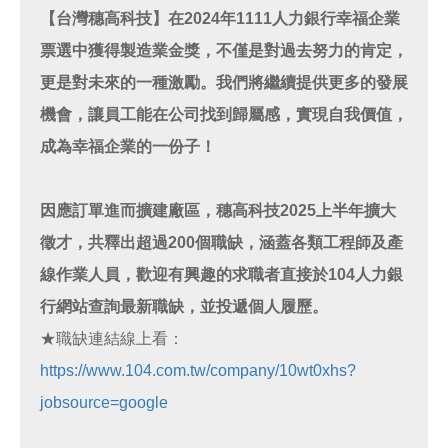
【台灣穗高科技】在2024年1111人力銀行幸福企業
票選中獲得製造業金獎，不僅是對過去努力的肯定，
更是對未來的一種激勵。我們將繼續提供更多的發展
機會，讓員工能在公司找到歸屬感，實現自我價值，
成為幸福企業的一份子！
因應訂單進而擴建廠區，穗高科技2025上半年擴大
徵才，共釋出超過200個職缺，涵蓋各類工程師及產
線作業人員，歡迎有興趣的求職者直接於104人力銀
行網站查詢最新職缺，並投遞個人履歷。
★職缺連結線上看：
https://www.104.com.tw/company/10wt0xhs?
jobsource=google