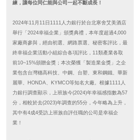
練，讓每位同仁能與公司一起不斷成長！
2024年11月11日1111人力銀行於台北寒舍艾美酒店
舉行「2024幸福企業」頒獎典禮，本年度超過4,000
家廠商參與，經由初選、網路票選、秘密客評比，最
終幸福企業活動小組綜合各項評比，11類產業各取
前10~15%頒贈金獎；本次榮獲「製造業金獎」之企
業包含台灣穗高科技、中鋼、台塑、東和鋼鐵、華新
麗華、HONDA、KYMCO等知名大廠。根據1111人
力銀行調查顯示，上班族今(2024)年幸福感指數為57
分，相較於去(2023)年調查的55分，今年略為上升，
其中有4成4受訪上班族自評任職的公司是幸福企
業！